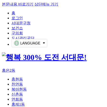
본문내용 바로가기
상단메뉴 가기
홈
로그인
서대문구청
보건소
구의회
도시관리공단
LANGUAGE
홍은2동
충현동
천연동
북아현동
신촌동
연희동
홍제1동