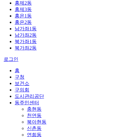
홍제2동
홍제3동
홍은1동
홍은2동
남가좌1동
남가좌2동
북가좌1동
북가좌2동
로그인
홈
구청
보건소
구의회
도시관리공단
동주민센터
충현동
천연동
북아현동
신촌동
연희동