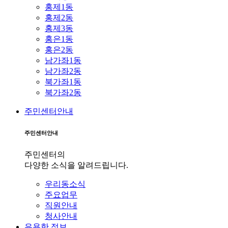
홍제1동
홍제2동
홍제3동
홍은1동
홍은2동
남가좌1동
남가좌2동
북가좌1동
북가좌2동
주민센터안내
주민센터안내
주민센터의
다양한 소식을 알려드립니다.
우리동소식
주요업무
직원안내
청사안내
유용한 정보