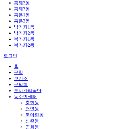
홍제2동
홍제3동
홍은1동
홍은2동
남가좌1동
남가좌2동
북가좌1동
북가좌2동
로그인
홈
구청
보건소
구의회
도시관리공단
동주민센터
충현동
천연동
북아현동
신촌동
연희동