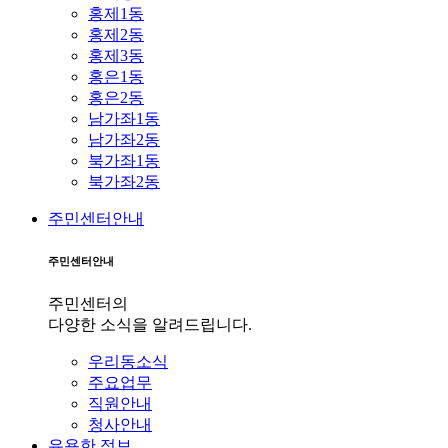
홍제1동
홍제2동
홍제3동
홍은1동
홍은2동
남가좌1동
남가좌2동
북가좌1동
북가좌2동
주민센터안내
주민센터안내
주민센터의
다양한 소식을 알려드립니다.
우리동소식
주요업무
직원안내
청사안내
유용한 정보