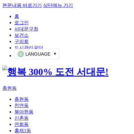
본문내용 바로가기
상단메뉴 가기
홈
로그인
서대문구청
보건소
구의회
도시관리공단
LANGUAGE
충현동
충현동
천연동
북아현동
신촌동
연희동
홍제1동